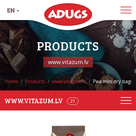
EN
PRODUCTS
www.vitazum.lv
Home
Products
www.vitazum.lv
Pea mini dry bagels
21