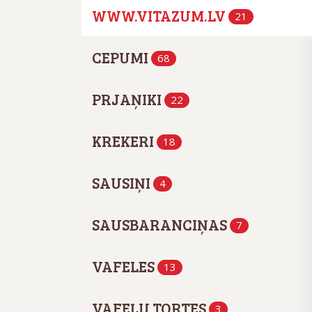
WWW.VITAZUM.LV
21
CEPUMI
68
PRJAŅIKI
22
KREKERI
18
SAUSIŅI
4
SAUSBARANCIŅAS
7
VAFELES
13
VAFEĻU TORTES
3