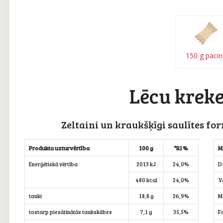
150 g paci
Lēcu kreke
Zeltaini un kraukšķīgi saulītes fo
Produkta uzturvērtība
100 g
*RI %
M
Enerģētiskā vērtība
2013 kJ
24,0%
D
480 kcal
24,0%
V
tauki
18,8 g
26,9%
M
tostarp piesātinātās taukskābes
7,1 g
35,5%
F