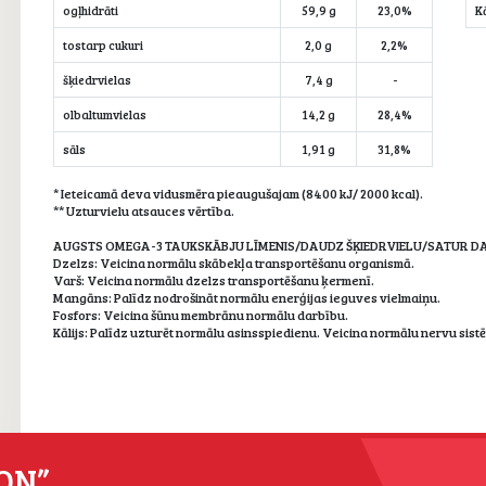
ogļhidrāti
59,9 g
23,0%
Kā
tostarp cukuri
2,0 g
2,2%
šķiedrvielas
7,4 g
-
olbaltumvielas
14,2 g
28,4%
sāls
1,91 g
31,8%
* Ieteicamā deva vidusmēra pieaugušajam (8400 kJ/ 2000 kcal).
** Uzturvielu atsauces vērtība.
AUGSTS OMEGA-3 TAUKSKĀBJU LĪMENIS/DAUDZ ŠĶIEDRVIELU/SATUR D
Dzelzs: Veicina normālu skābekļa transportēšanu organismā.
Varš: Veicina normālu dzelzs transportēšanu ķermenī.
Mangāns: Palīdz nodrošināt normālu enerģijas ieguves vielmaiņu.
Fosfors: Veicina šūnu membrānu normālu darbību.
Kālijs: Palīdz uzturēt normālu asinsspiedienu. Veicina normālu nervu sist
ON”