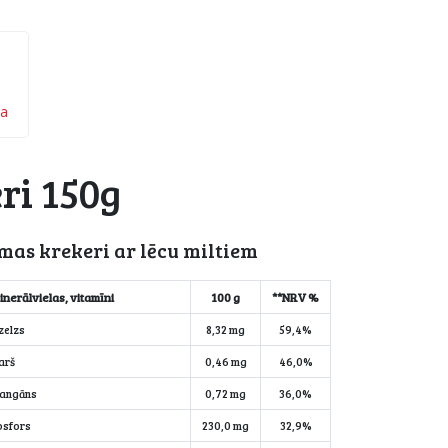
ņa
ri 150g
rmas krekeri ar lēcu miltiem
inerālvielas, vitamīni
100 g
**NRV %
zelzs
8,32 mg
59,4%
arš
0,46 mg
46,0%
angāns
0,72 mg
36,0%
osfors
230,0 mg
32,9%