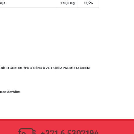
lijs
370,0 mg
18,5%
ABĪGU CUKURU/PROTEĪNU AVOTS/BEZ PALMU TAUKIEM
ēmas darbību.
+371 6 5307194