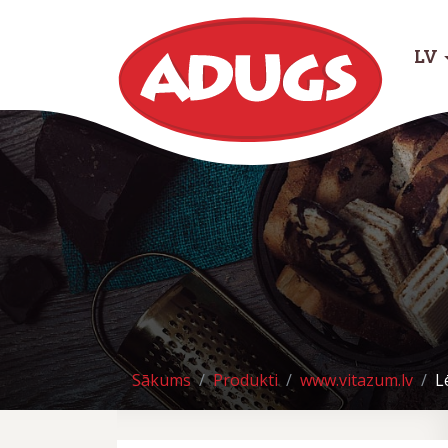
LV
Sākums
Produkti
www.vitazum.lv
L