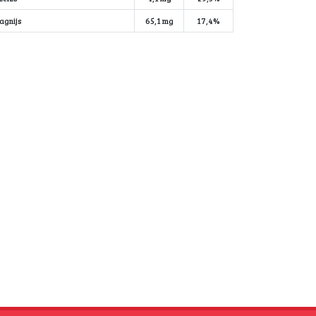
agnijs
65,1 mg
17,4%