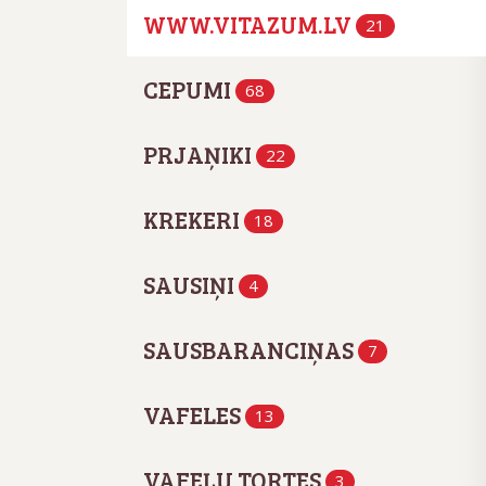
WWW.VITAZUM.LV
21
CEPUMI
68
PRJAŅIKI
22
KREKERI
18
SAUSIŅI
4
SAUSBARANCIŅAS
7
VAFELES
13
VAFEĻU TORTES
3