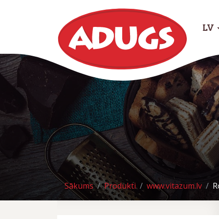
LV
Sākums
Produkti
www.vitazum.lv
R