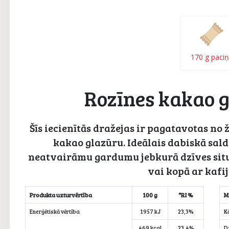
170 g paci
Rozīnes kakao g
Šīs iecienītās dražejas ir pagatavotas no
kakao glazūru. Ideālais dabiskā sal
neatvairāmu gardumu jebkurā dzīves situā
vai kopā ar kafij
Produkta uzturvērtība
100 g
*RI %
M
Enerģētiskā vērtība
1957 kJ
23,3%
Kā
469 kcal
23,4%
D