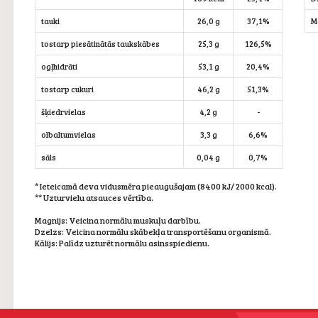
tauki
26,0 g
37,1%
M
tostarp piesātinātās taukskābes
25,3 g
126,5%
ogļhidrāti
53,1 g
20,4%
tostarp cukuri
46,2 g
51,3%
šķiedrvielas
4,2 g
-
olbaltumvielas
3,3 g
6,6%
sāls
0,04 g
0,7%
* Ieteicamā deva vidusmēra pieaugušajam (8400 kJ/ 2000 kcal).
** Uzturvielu atsauces vērtība.
Magnijs: Veicina normālu muskuļu darbību.
Dzelzs: Veicina normālu skābekļa transportēšanu organismā.
Kālijs: Palīdz uzturēt normālu asinsspiedienu.