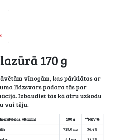
ņa
lazūrā 170 g
 žāvētām vīnogām, kas pārklātas ar
duma līdzsvars padara tās par
cijā. Izbaudiet tās kā ātru uzkodu
u vai tēju.
inerālvielas, vitamīni
100 g
**NRV %
lijs
728,0 mg
36,4%
zelzs
4,1 mg
29,3%