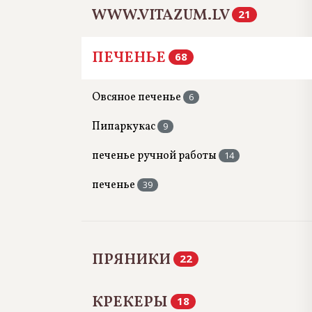
WWW.VITAZUM.LV
21
ПЕЧЕНЬЕ
68
Овсяное печенье
6
Пипаркукас
9
печенье ручной работы
14
печенье
39
ПРЯНИКИ
22
КРЕКЕРЫ
18