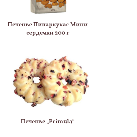
Печенье Пипаркукас Мини
сердечки 200 г
Печенье „Primula“