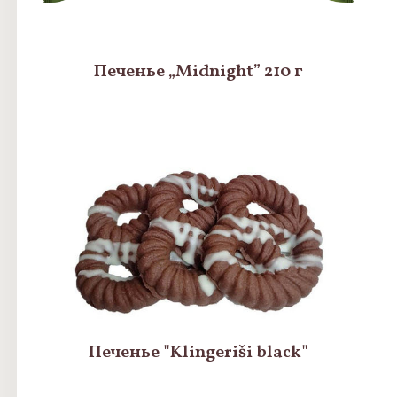
Печенье „Midnight” 210 г
Печенье "Klingeriši black"