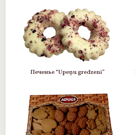
Печенье “Upeņu gredzeni”