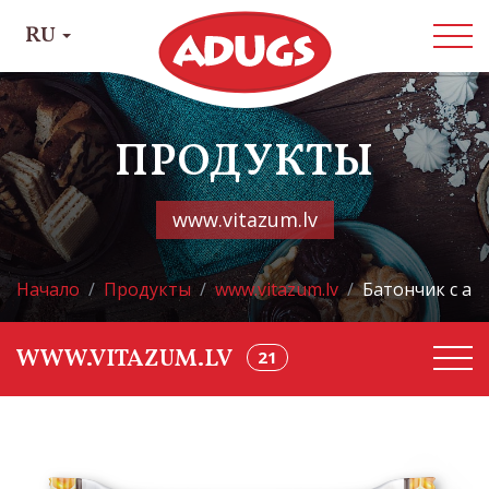
RU
ПРОДУКТЫ
www.vitazum.lv
Начало
Продукты
www.vitazum.lv
Батончик с ар
21