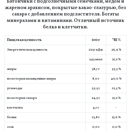
Батончики с подсолнечными семечками, мёдом и
жареном арахисом, покрытые какао-глазурью, без
сахара с добавлением подсластителя. Богаты
минералами и витаминами. Отличный источник
белка и клетчатки.
Пищевая ценность
100 г
*RI %
Энергетическая ценность
2257 кДж
26,9 %
543 ккал
27,2 %
жиры
38,7 г
55,3 %
из которых насыщенные жиры
8,0 г
40,0 %
углеводы
32,5 г
12,5 %
из которых сахара
24,5 г
27,2 %
клeтчaтка
4,7 г
-
белки
13,8 г
27,6 %
соль
0,0 г
0,0 %