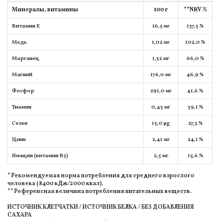
Минералы, витамины
100 г
**NRV %
Витамин E
16,5 мг
137,5 %
Медь
1,02 мг
102,0 %
Марганец
1,32 мг
66,0 %
Магний
176,0 мг
46,9 %
Фосфор
291,0 мг
41,6 %
Тиамин
0,43 мг
39,1 %
Селен
15,0 µg
27,3 %
Цинк
2,41 мг
24,1 %
Ниацин (витамин B3)
2,5 мг
15,6 %
* Рекомендуемая норма потребления для среднего взрослого
человека (8400 кДж/2000 ккал).
** Референсная величина потребления питательных веществ.
ИСТОЧНИК КЛЕТЧАТКИ / ИСТОЧНИК БЕЛКА / БЕЗ ДОБАВЛЕНИЯ
САХАРА