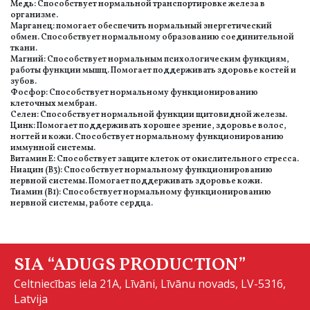
Медь: Способствует нормальной транспортировке железа в
организме.
Марганец: помогает обеспечить нормальный энергетический
обмен. Способствует нормальному образованию соединительной
ткани.
Магний: Способствует нормальным психологическим функциям,
работы функции мышц. Помогает поддерживать здоровье костей и
зубов.
Фосфор: Способствует нормальному функционированию
клеточных мембран.
Селен: Способствует нормальной функции щитовидной железы.
Цинк: Помогает поддерживать хорошее зрение, здоровье волос,
ногтей и кожи. Способствует нормальному функционированию
иммунной системы.
Витамин Е: Способствует защите клеток от окислительного стресса.
Ниацин (В3): Способствует нормальному функционированию
нервной системы. Помогает поддерживать здоровье кожи.
Тиамин (B1): Способствует нормальному функционированию
нервной системы, работе сердца.
SIA “ADUGS PRODUCTION”
Celtniecības iela 21A, Līvāni, Līvānu novads, LV-5316,
Latvija