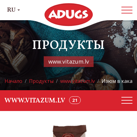
RU
ПРОДУКТЫ
www.vitazum.lv
Начало
Продукты
www.vitazum.lv
Изюм в какао 
21