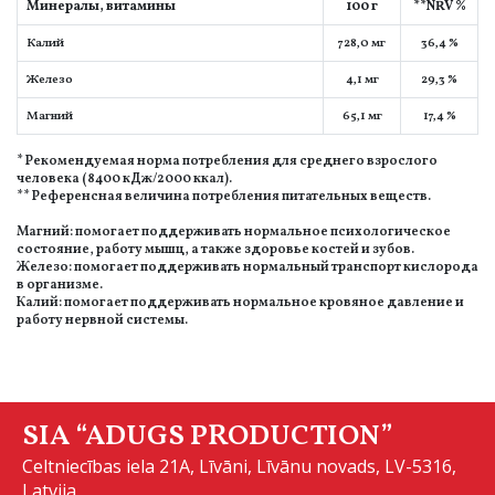
Минералы, витамины
100 г
**NRV %
Калий
728,0 мг
36,4 %
Железо
4,1 мг
29,3 %
Магний
65,1 мг
17,4 %
* Рекомендуемая норма потребления для среднего взрослого
человека (8400 кДж/2000 ккал).
** Референсная величина потребления питательных веществ.
Магний: помогает поддерживать нормальное психологическое
состояние, работу мышц, а также здоровье костей и зубов.
Железо: помогает поддерживать нормальный транспорт кислорода
в организме.
Калий: помогает поддерживать нормальное кровяное давление и
работу нервной системы.
SIA “ADUGS PRODUCTION”
Celtniecības iela 21A, Līvāni, Līvānu novads, LV-5316,
Latvija