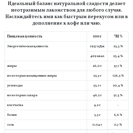
Идеальный баланс натуральной сладости делает
неотразимым лакомством для любого случая.
Наслаждайтесь ими как быстрым перекусом или в
дополнение к кофе или чаю.
Пищевая ценность
100 г
*RI %
Энергетическая ценность
1957 кДж
23,3 %
469 ккал
23,4 %
жиры
26,0 г
37,1 %
из которых насыщенные жиры
25,3 г
126,5 %
углеводы
53,1 г
20,4 %
из которых сахара
46,2 г
51,3 %
клeтчaтка
4,2 г
-
белки
3,3 г
6,6 %
соль
0,04 г
0,7 %