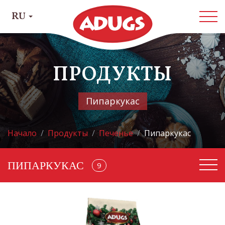
RU
ПРОДУКТЫ
Пипаркукас
Начало
Продукты
Печенье
Пипаркукас
ПИПАРКУКАС
68
9