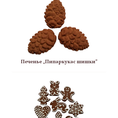
Печенье „Пипаркукас шишки”