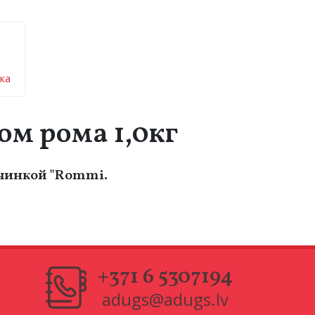
бка
ом рома 1,0кг
чинкой "Rommi.
+371 6 5307194
adugs@adugs.lv