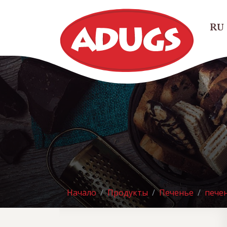
RU
Начало
Продукты
Печенье
пече