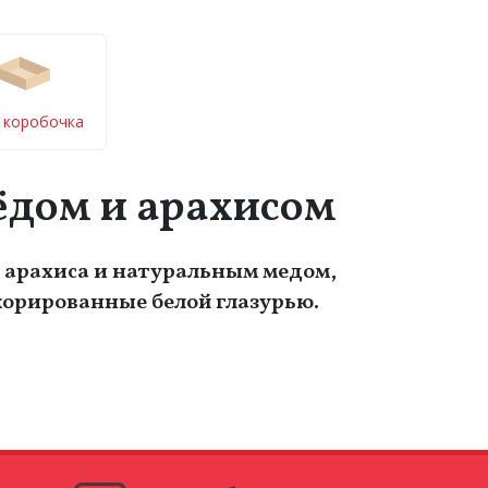
г коробочка
мёдом и арахисом
з арахиса и натуральным медом,
корированные белой глазурью.