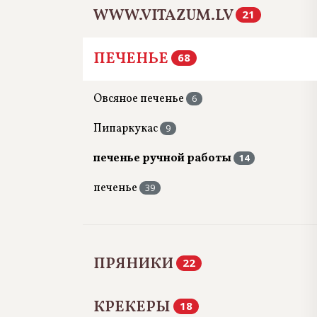
WWW.VITAZUM.LV
21
ПЕЧЕНЬЕ
68
Овсяное печенье
6
Пипаркукас
9
печенье ручной работы
14
печенье
39
ПРЯНИКИ
22
КРЕКЕРЫ
18