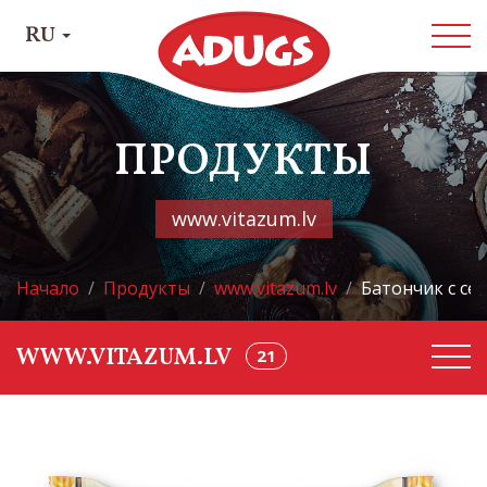
RU
ПРОДУКТЫ
www.vitazum.lv
Начало
Продукты
www.vitazum.lv
Батончик с се
21