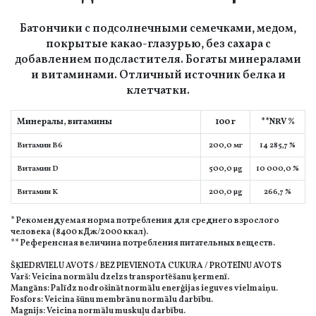
Батончики с подсолнечными семечками, медом,
покрытые какао-глазурью, без сахара с
добавлением подсластителя. Богаты минералами
и витаминами. Отличный источник белка и
клетчатки.
Минералы, витамины
100 г
**NRV %
Витамин B6
200,0 мг
14 285,7 %
Витамин D
500,0 µg
10 000,0 %
Витамин K
200,0 µg
266,7 %
* Рекомендуемая норма потребления для среднего взрослого
человека (8400 кДж/2000 ккал).
** Референсная величина потребления питательных веществ.
ŠĶIEDRVIELU AVOTS / BEZ PIEVIENOTA CUKURA / PROTEĪNU AVOTS
Varš: Veicina normālu dzelzs transportēšanu ķermenī.
Mangāns: Palīdz nodrošināt normālu enerģijas ieguves vielmaiņu.
Fosfors: Veicina šūnu membrānu normālu darbību.
Magnijs: Veicina normālu muskuļu darbību.