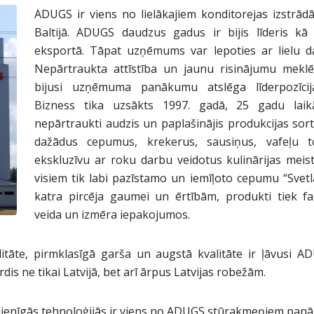
ADUGS ir viens no lielākajiem konditorejas izstrād
Baltijā. ADUGS daudzus gadus ir bijis līderis kā
eksportā. Tāpat uzņēmums var lepoties ar lielu da
Nepārtraukta attīstība un jaunu risinājumu mekl
bijusi uzņēmuma panākumu atslēga līderpozīcij
Bizness tika uzsākts 1997. gadā, 25 gadu lai
nepārtraukti audzis un paplašinājis produkcijas so
dažādus cepumus, krekerus, sausiņus, vafeļu t
ekskluzīvu ar roku darbu veidotus kulinārijas meis
visiem tik labi pazīstamo un iemīļoto cepumu “Svetla
katra pircēja gaumei un ērtībām, produkti tiek fa
veida un izmēra iepakojumos.
litāte, pirmklasīgā garša un augstā kvalitāte ir ļāvusi 
irdis ne tikai Latvijā, bet arī ārpus Latvijas robežām.
sdienīgās tehnoloģijās ir viens no ADUGS stūrakmeņiem pan