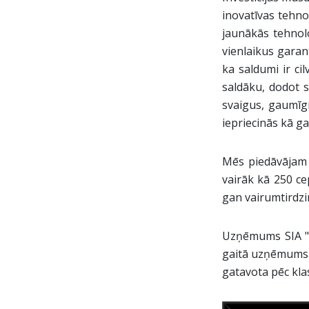
inovatīvas tehno
jaunākās tehnolo
vienlaikus garan
ka saldumi ir ci
saldāku, dodot 
svaigus, gaumīg
iepriecinās kā ga
Mēs piedāvājam 
vairāk kā 250 ce
gan vairumtirdzi
Uzņēmums SIA "Ad
gaitā uzņēmums p
gatavota pēc kl