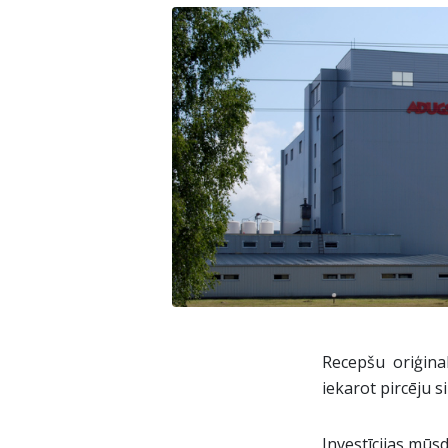
Recepšu oriģina
iekarot pircēju s
Investīcijas mū