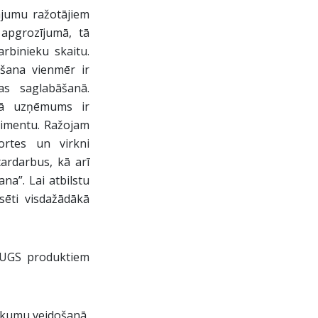
ājumu ražotājiem
 apgrozījumā, tā
rbinieku skaitu.
ēšana vienmēr ir
as saglabāšanā.
kā uzņēmums ir
rtimentu. Ražojam
ortes un virkni
tardarbus, kā arī
na”. Lai atbilstu
sēti visdažādākā
ADUGS produktiem
ākumu veidošanā,