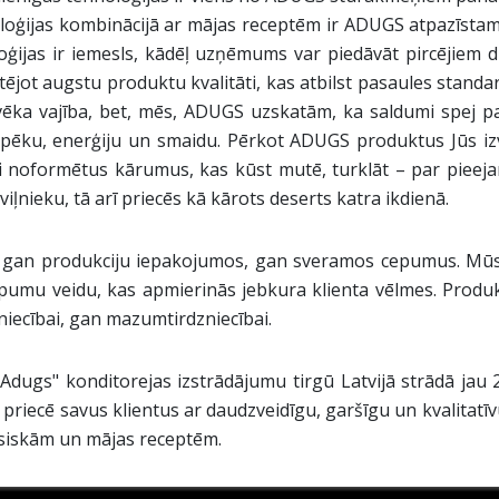
loģijas kombinācijā ar mājas receptēm ir ADUGS atpazīsta
ģijas ir iemesls, kādēļ uzņēmums var piedāvāt pircējiem 
tējot augstu produktu kvalitāti, kas atbilst pasaules standar
lvēka vajība, bet, mēs, ADUGS uzskatām, ka saldumi spej p
spēku, enerģiju un smaidu. Pērkot ADUGS produktus Jūs izv
i noformētus kārumus, kas kūst mutē, turklāt – par piee
viļnieku, tā arī priecēs kā kārots deserts katra ikdienā.
gan produkciju iepakojumos, gan sveramos cepumus. Mūs
pumu veidu, kas apmierinās jebkura klienta vēlmes. Produk
niecībai, gan mazumtirdzniecībai.
ugs" konditorejas izstrādājumu tirgū Latvijā strādā jau 2
riecē savus klientus ar daudzveidīgu, garšīgu un kvalitatīv
asiskām un mājas receptēm.