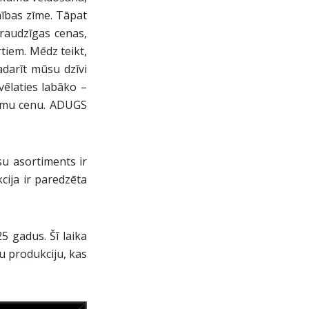
mības zīme. Tāpat
draudzīgas cenas,
tiem. Mēdz teikt,
adarīt mūsu dzīvi
ēlaties labāko –
jamu cenu. ADUGS
u asortiments ir
cija ir paredzēta
5 gadus. Šī laika
u produkciju, kas