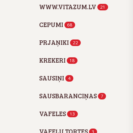
WWW.VITAZUM.LV
21
CEPUMI
68
PRJAŅIKI
22
KREKERI
18
SAUSIŅI
4
SAUSBARANCIŅAS
7
VAFELES
13
VAFEĻU TORTES
3