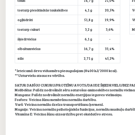
tauki
14,7 g
21,0%
F
tostarp piesātinātās taukskābes
4,1 g
20,5%
V
ogļhidrāti
51,8 g
19,9%
V
tostarp cukuri
3,2 g
3,6%
M
šķiedrvielas
6,1 g
-
olbaltumvielas
16,7 g
33,4%
sāls
2,71 g
45,2%
* Ieteicamā deva vidusmēra pieaugušajam (8400 kJ/ 2000 kcal).
** Uzturvielu atsauces vērtība.
SATUR DABĪGU CUKURU/PROTEĪNU AVOTS/DAUDZ ŠĶIEDRVIELU/BEZ PA
Molibdēns: Palīdz nodrošināt sēru saturošas aminoskābes normālu vielma
Mangans: Palīdz nodrošināt normālu enerģijas ieguves vielmaiņu.
Fosfors: Veicina šūnu membrānu normālu darbību.
Varš: Veicina normālu dzelzs transportēšanu ķermenī.
Magnijs: Veicina normāla psiholoģiskās funkcijas, normālu muskuļu darbī
Vitamīns E: Veicina šūnu aizsardzību pret oksidatīvo stresu.