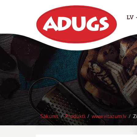
LV
Sākums
Produkti
www.vitazum.lv
Z