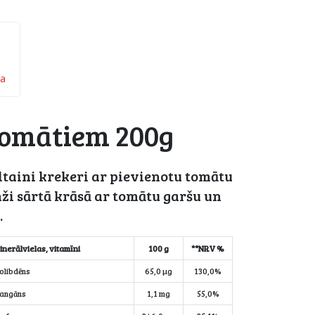
ņa
 tomātiem 200g
taini krekeri ar pievienotu tomātu
nži sārtā krāsā ar tomātu garšu un
.
inerālvielas, vitamīni
100 g
**NRV %
olibdēns
65,0 µg
130,0%
angāns
1,1 mg
55,0%