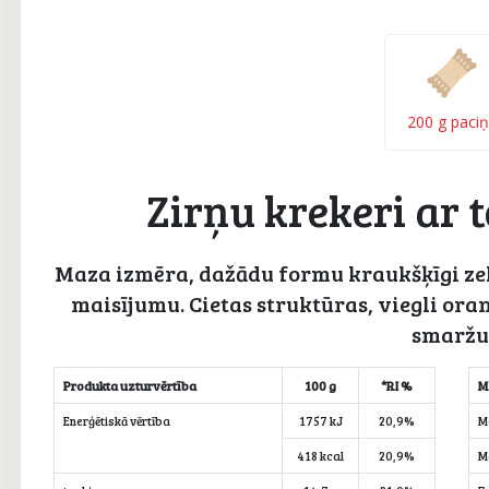
200 g paci
Zirņu krekeri ar
Maza izmēra, dažādu formu kraukšķīgi zel
maisījumu. Cietas struktūras, viegli ora
smaržu
Produkta uzturvērtība
100 g
*RI %
M
Enerģētiskā vērtība
1757 kJ
20,9%
M
418 kcal
20,9%
M