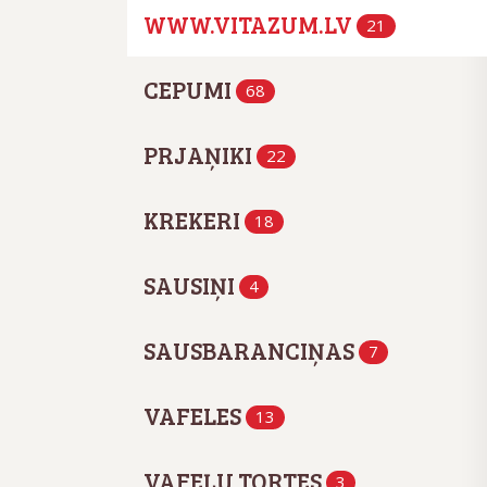
WWW.VITAZUM.LV
21
CEPUMI
68
PRJAŅIKI
22
KREKERI
18
SAUSIŅI
4
SAUSBARANCIŅAS
7
VAFELES
13
VAFEĻU TORTES
3