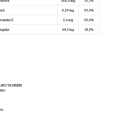
osfors
246,0 mg
35,1%
arš
0,29 mg
29,0%
itamīns E
2,4 mg
20,0%
agnijs
68,2 mg
18,2%
LMU TAUKIEM
iņu.
bu.