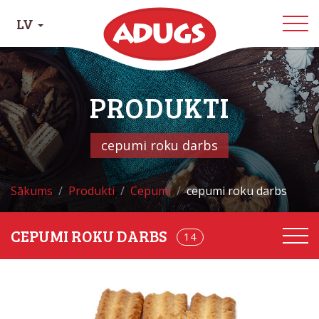
LV
PRODUKTI
cepumi roku darbs
Sākums
Produkti
Cepumi
cepumi roku darbs
CEPUMI ROKU DARBS
68
14