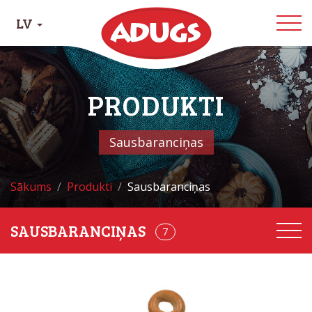
LV
PRODUKTI
Sausbaranciņas
Sākums
Produkti
Sausbaranciņas
7