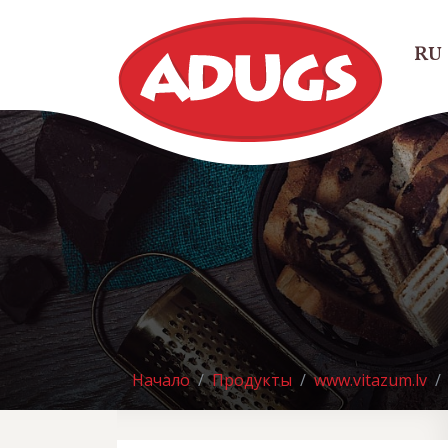
RU
Начало
Продукты
www.vitazum.lv