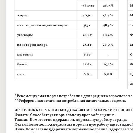
538 ккал
26,9 %
М
жиры
40,9 г
58,4 %
М
из которых насыщенные жиры
9,7 г
48,5 %
Т
углеводы
26,4 г
10,2 %
Ф
из которых сахара
23,4 г
26,0 %
М
клeтчaтка
6,6 г
-
С
белки
12,6 г
25,2 %
Ф
соль
0,0 г
0,0 %
Ц
Ж
* Рекомендуемая норма потребления для среднего взрослого чел
** Референсная величина потребления питательных веществ.
ИСТОЧНИК КЛЕТЧАТКИ / БЕЗ ДОБАВЛЕНИЯ САХАРА / ИСТОЧНИК 
Фолаты: Способствует нормальному кровообращению.
Тиамин: Помогает поддерживать нормальную работу сердца.
Селен: Помогает поддерживать нормальную работу щитовидной
Цинк: Помогает поддерживать нормальное зрение, здоровье вол