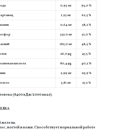
едь
0,93 мг
93,0 %
арганец
1,25 мг
62,5 %
иамин
0,64 мг
58,2 %
осфор
357,0 мг
51,0 %
агний
182,0 мг
48,5 %
елен
26,0 µg
47,3 %
олиевая кислота
80,4 µg
40,2 %
инк
2,99 мг
29,9 %
елезо
3,81 мг
27,2 %
овека (8400 кДж/2000 ккал).
БЕЛКА
 железы.
ос, ногтей и кожи. Способствует нормальной работе