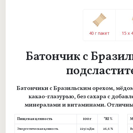
40 г пакет
15 x 
Батончик с Бразил
подсластит
Батончики с Бразильским орехом, мёдо
какао-глазурью, без сахара с добав
минералами и витаминами. Отличный
Пищевая ценность
100 г
*RI %
М
Энергетическая ценность
2231 кДж
26,6 %
В