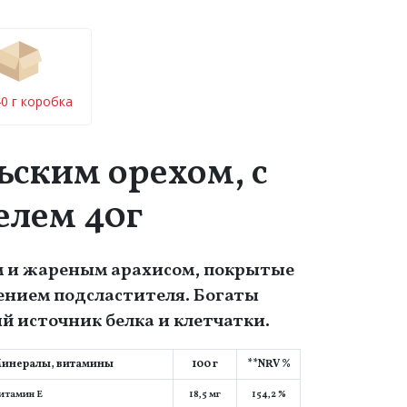
40 г коробка
ьским орехом, с
елем 40г
м и жареным арахисом, покрытые
лением подсластителя. Богаты
 источник белка и клетчатки.
инералы, витамины
100 г
**NRV %
итамин E
18,5 мг
154,2 %