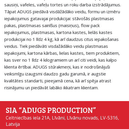
sausiņi, vafeles, vafeļu tortes un roku darba izstrādājumus.
Tāpat ADUGS piedāvā visdāžādāko veidu, formu un izmēru
iepakojumus gatavajai produkcijai: stāvošās plastmasas
pakas, plastmasas sainīšus (maisiņus), flow pack
iepakojumus, plastmasas, kartona kastes, lielās kastes
produkcijai no 1 līdz 4 kg, kā arī daudzus citus iepakošanas
veidus. Tiek piedāvāti visdažādāko veidu plastmasas
iepakojumi, kartona kārbas, lielas kastes, tiem produktiem,
kas sver no 1 līdz 4 kilogramiem un arī citi veidi, kas kalpo
klienta ērtībai. ADUGS stūrakmeņi, kas ir nodrošinājuši
veiksmīgu izaugsmi daudzo gadu garumā, ir augstie
kvalitātes standarti, pieejamā cena, kā arī spēja atrast
risinājumu un piedāvāt labāko ikkatram klientam.
SIA “ADUGS PRODUCTION”
Celtniecības iela 21A, Līvāni, Līvānu novads, LV-5316,
Latvija