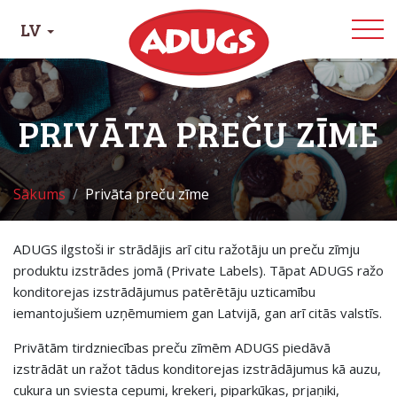
LV
PRIVĀTA PREČU ZĪME
Sākums
Privāta preču zīme
ADUGS ilgstoši ir strādājis arī citu ražotāju un preču zīmju
produktu izstrādes jomā (Private Labels). Tāpat ADUGS ražo
konditorejas izstrādājumus patērētāju uzticamību
iemantojušiem uzņēmumiem gan Latvijā, gan arī citās valstīs.
Privātām tirdzniecības preču zīmēm ADUGS piedāvā
izstrādāt un ražot tādus konditorejas izstrādājumus kā auzu,
cukura un sviesta cepumi, krekeri, piparkūkas, prjaņiki,