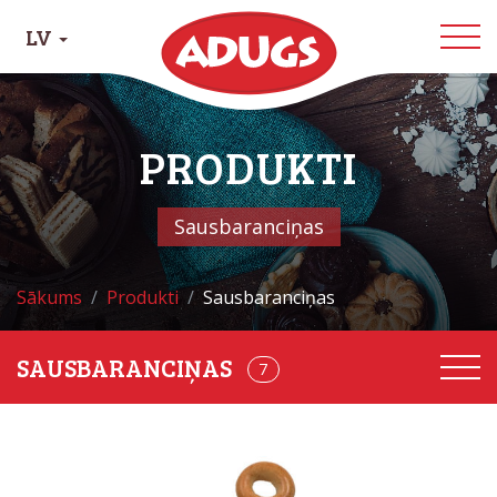
LV
PRODUKTI
Sausbaranciņas
Sākums
Produkti
Sausbaranciņas
7