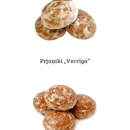
Prjaņiki „Vecrīga”