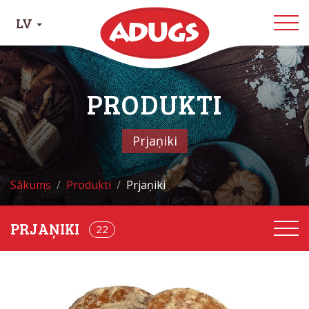
LV
PRODUKTI
Prjaņiki
Sākums
Produkti
Prjaņiki
22