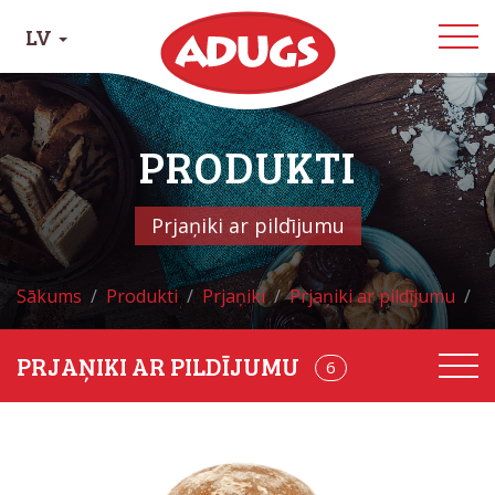
LV
PRODUKTI
Prjaņiki ar pildījumu
Sākums
Produkti
Prjaņiki
Prjaņiki ar pildījumu
P
PRJAŅIKI AR PILDĪJUMU
22
6