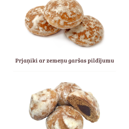
Prjaņiki ar zemeņu garšas pildījumu