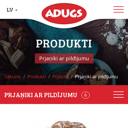
LV
PRODUKTI
Prjaņiki ar pildījumu
Sākums
Produkti
Prjaņiki
Prjaņiki ar pildījumu
PRJAŅIKI AR PILDĪJUMU
22
6