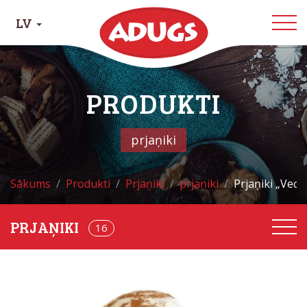
LV
PRODUKTI
prjaņiki
Sākums
Produkti
Prjaņiki
prjaņiki
Prjaņiki „Vecr
PRJAŅIKI
22
16