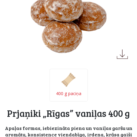
400 g paciņa
Prjaņiki „Rīgas” vaniļas 400 g
Apaļas formas, iebiezināta piena un vaniļas garšu un
aromātu, konsistence viendabīga, irdena, krāsa gaiši