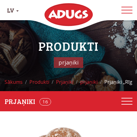
LV
PRODUKTI
prjaņiki
Sākums
Produkti
Prjaņiki
prjaņiki
Prjaņiki „Rīga
PRJAŅIKI
22
16