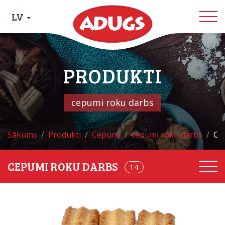
LV
PRODUKTI
cepumi roku darbs
Sākums
Produkti
Cepumi
cepumi roku darbs
Ce
CEPUMI ROKU DARBS
68
14