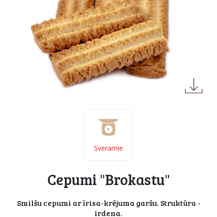
Sveramie
Cepumi "Brokastu"
Smilšu cepumi ar īrisa-krējuma garšu. Struktūra -
irdena.