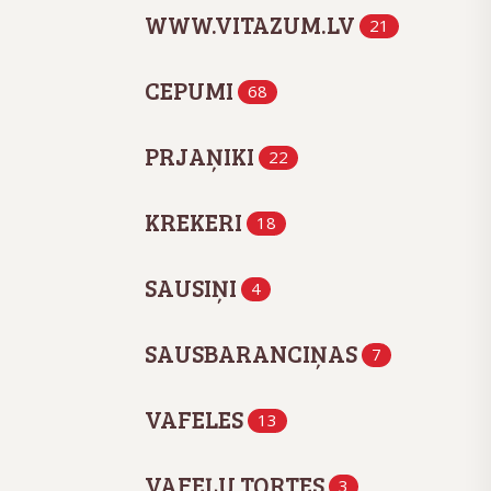
WWW.VITAZUM.LV
21
CEPUMI
68
PRJAŅIKI
22
KREKERI
18
SAUSIŅI
4
SAUSBARANCIŅAS
7
VAFELES
13
VAFEĻU TORTES
3