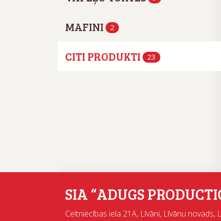
MAFINI
2
CITI PRODUKTI
23
SIA “ADUGS PRODUCTI
Celtniecības iela 21A, Līvāni, Līvānu novads, 