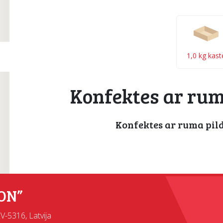
1,0 kg kast
Konfektes ar rum
Konfektes ar ruma pil
ON”
LV-5316, Latvija