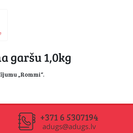
e
a garšu 1,0kg
dījumu „Rommi“.
+371 6 5307194
adugs@adugs.lv