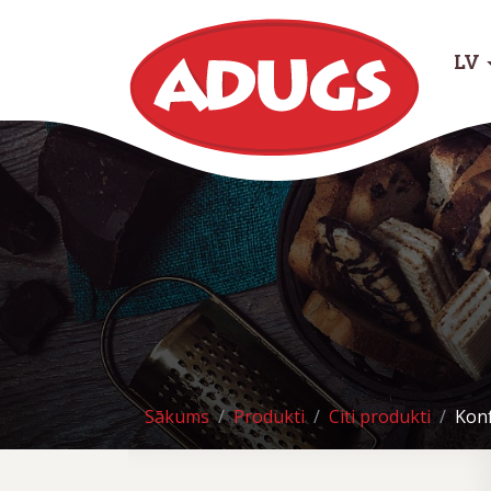
LV
Sākums
Produkti
Citi produkti
Konf