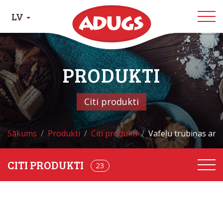
LV
PRODUKTI
Citi produkti
Sākums
Produkti
Citi produkti
Vafeļu trubiņas ar 
23