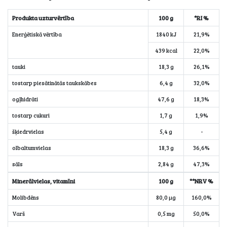
Produkta uzturvērtība
100 g
*RI %
Enerģētiskā vērtība
1840 kJ
21,9%
439 kcal
22,0%
tauki
18,3 g
26,1%
tostarp piesātinātās taukskābes
6,4 g
32,0%
ogļhidrāti
47,6 g
18,3%
tostarp cukuri
1,7 g
1,9%
šķiedrvielas
5,4 g
-
olbaltumvielas
18,3 g
36,6%
sāls
2,84 g
47,3%
Minerālvielas, vitamīni
100 g
**NRV %
Molibdēns
80,0 µg
160,0%
Varš
0,5 mg
50,0%