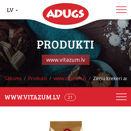
LV
PRODUKTI
www.vitazum.lv
Sākums
Produkti
www.vitazum.lv
Zirņu krekeri ar 
21