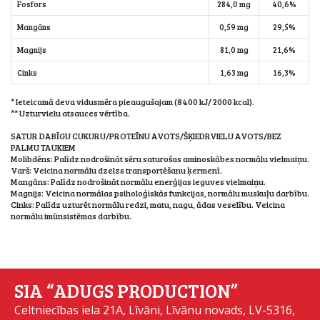
Fosfors
284,0 mg
40,6%
Mangāns
0,59 mg
29,5%
Magnijs
81,0 mg
21,6%
Cinks
1,63 mg
16,3%
* Ieteicamā deva vidusmēra pieaugušajam (8400 kJ/ 2000 kcal).
** Uzturvielu atsauces vērtība.
SATUR DABĪGU CUKURU/PROTEĪNU AVOTS/ŠĶIEDRVIELU AVOTS/BEZ
PALMU TAUKIEM
Molibdēns: Palīdz nodrošināt sēru saturošas aminoskābes normālu vielmaiņu.
Varš: Veicina normālu dzelzs transportēšanu ķermenī.
Mangāns: Palīdz nodrošināt normālu enerģijas ieguves vielmaiņu.
Magnijs: Veicina normālas psiholoģiskās funkcijas, normālu muskuļu darbību.
Cinks: Palīdz uzturēt normālu redzi, matu, nagu, ādas veselību. Veicina
normālu imūnsistēmas darbību.
SIA “ADUGS PRODUCTION”
Celtniecības iela 21A, Līvāni, Līvānu novads, LV-5316,